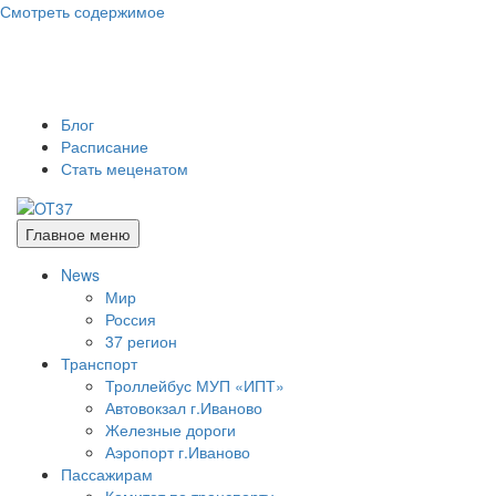
Смотреть содержимое
Блог
Расписание
Стать меценатом
Главное меню
OT37
Открытий телеканал город Иваново
News
Мир
Россия
37 регион
Транспорт
Троллейбус МУП «ИПТ»
Автовокзал г.Иваново
Железные дороги
Аэропорт г.Иваново
Пассажирам