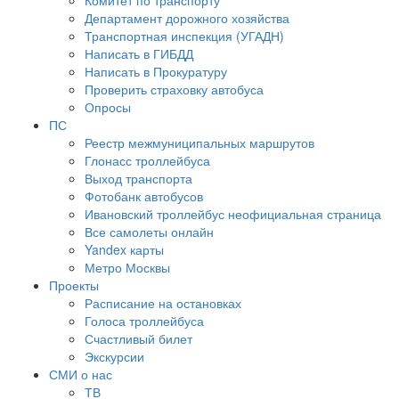
Комитет по транспорту
Департамент дорожного хозяйства
Транспортная инспекция (УГАДН)
Написать в ГИБДД
Написать в Прокуратуру
Проверить страховку автобуса
Опросы
ПС
Реестр межмуниципальных маршрутов
Глонасс троллейбуса
Выход транспорта
Фотобанк автобусов
Ивановский троллейбус неофициальная страница
Все самолеты онлайн
Yandex карты
Метро Москвы
Проекты
Расписание на остановках
Голоса троллейбуса
Счастливый билет
Экскурсии
СМИ о нас
ТВ