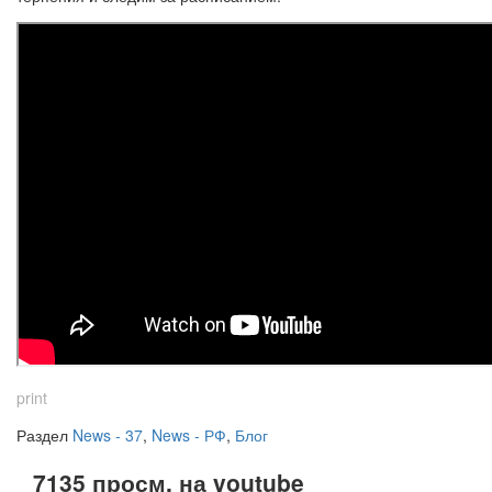
print
Раздел
News - 37
,
News - РФ
,
Блог
7135 просм. на youtube