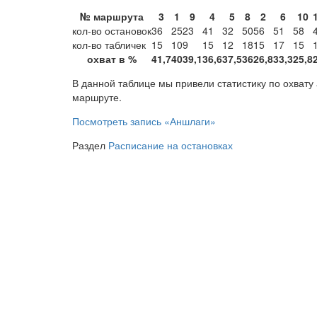
№ маршрута
3
1
9
4
5
8
2
6
10
кол-во остановок
36
25
23
41
32
50
56
51
58
кол-во табличек
15
10
9
15
12
18
15
17
15
охват в %
41,7
40
39,1
36,6
37,5
36
26,8
33,3
25,8
В данной таблице мы привели статистику по охват
маршруте.
Посмотреть запись
«Аншлаги»
Раздел
Расписание на остановках