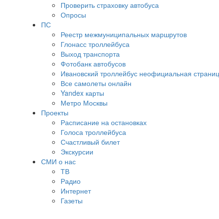
Проверить страховку автобуса
Опросы
ПС
Реестр межмуниципальных маршрутов
Глонасс троллейбуса
Выход транспорта
Фотобанк автобусов
Ивановский троллейбус неофициальная страни
Все самолеты онлайн
Yandex карты
Метро Москвы
Проекты
Расписание на остановках
Голоса троллейбуса
Счастливый билет
Экскурсии
СМИ о нас
ТВ
Радио
Интернет
Газеты