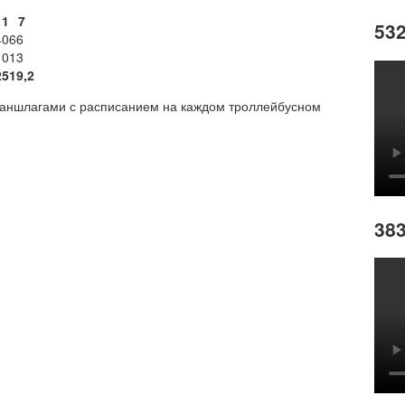
11
7
532
40
66
10
13
25
19,2
у аншлагами с расписанием на каждом троллейбусном
383