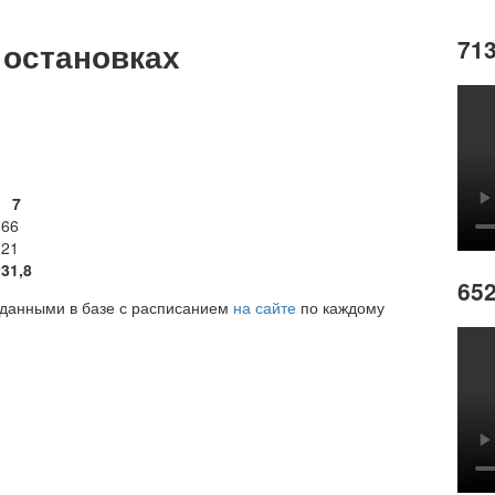
713
 остановках
7
5
66
21
2
31,8
652
у данными в базе с расписанием
на сайте
по каждому