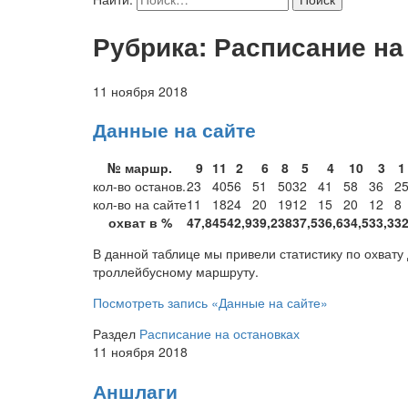
Рубрика: Расписание на
11 ноября 2018
Данные на сайте
№ маршр.
9
11
2
6
8
5
4
10
3
1
кол-во останов.
23
40
56
51
50
32
41
58
36
2
кол-во на сайте
11
18
24
20
19
12
15
20
12
8
охват в %
47,8
45
42,9
39,2
38
37,5
36,6
34,5
33,3
3
В данной таблице мы привели статистику по охват
троллейбусному маршруту.
Посмотреть запись
«Данные на сайте»
Раздел
Расписание на остановках
11 ноября 2018
Аншлаги