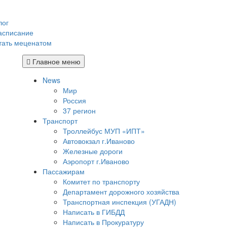
лог
асписание
тать меценатом
Главное меню
News
Мир
Россия
37 регион
Транспорт
Троллейбус МУП «ИПТ»
Автовокзал г.Иваново
Железные дороги
Аэропорт г.Иваново
Пассажирам
Комитет по транспорту
Департамент дорожного хозяйства
Транспортная инспекция (УГАДН)
Написать в ГИБДД
Написать в Прокуратуру